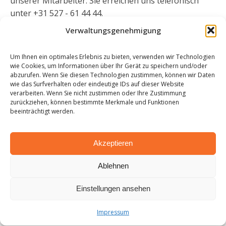
unserer Mitarbeiter. Sie erreichen uns telefonisch
unter +31 527 - 61 44 44.
Big Bags für Katastrophen
Verwaltungsgenehmigung
kaufen
Um Ihnen ein optimales Erlebnis zu bieten, verwenden wir Technologien
wie Cookies, um Informationen über Ihr Gerät zu speichern und/oder
Wenden Sie sich bei Katastrophen und Notfällen an
abzurufen. Wenn Sie diesen Technologien zustimmen, können wir Daten
unseren 24/7-Service, damit Sie problemlos Ihre Big
wie das Surfverhalten oder eindeutige IDs auf dieser Website
verarbeiten. Wenn Sie nicht zustimmen oder Ihre Zustimmung
Bags für Katastrophen kaufen können. Wir verkaufen
zurückziehen, können bestimmte Merkmale und Funktionen
viele verschiedene Arten und Größen von Big Bags,
beeinträchtigt werden.
sodass es immer eine Art von Big Bag gibt, die für
Ihren Notfall geeignet ist. Wir haben zum Beispiel
Akzeptieren
Mini Big Bags, Big Bags Standard, UN Gefahrgut Big
Bags und viele mehr. Unsere Big Bags sind aus
Ablehnen
robustem Material gefertigt und halten auch
extremen Wetterbedingungen stand. Nehmen Sie
Einstellungen ansehen
also
Kontakt
mit uns auf, damit Sie Ihre Big Bags für
Katastrophen kaufen und nutzen können.
Impressum