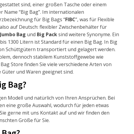
sgestattet sind, einer großen Tasche oder einem
er Name “Big Bag”. Im internationalen
rzbezeichnung für Big Bags “
FIBC
”, was für Flexible
also auf Deutsch: flexibler Zwischenbehälter für
 Jumbo Bag
und
Big Pack
sind weitere Synonyme. Ein
 1300 Litern ist Standard für einen Big Bag. In Big
on Schüttgütern transportiert und gelagert werden.
xiblem, dennoch stabilem Kunststoffgewebe wie
Bag Store finden Sie viele verschiedene Arten von
e Güter und Waren geeignet sind.
Big Bag?
gen Modell und natürlich von Ihren Ansprüchen. Bei
nen eine große Auswahl, wodurch für jeden etwas
Sie gerne mit uns Kontakt auf und wir finden den
nschten Größe für Sie.
g Bag?