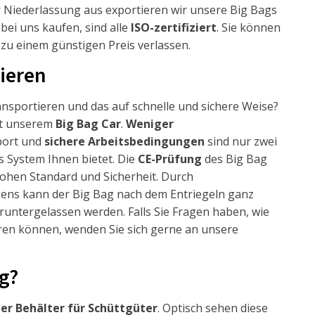
 Niederlassung aus exportieren wir unsere Big Bags
 bei uns kaufen, sind alle
ISO-zertifiziert
. Sie können
t zu einem günstigen Preis verlassen.
tieren
ansportieren und das auf schnelle und sichere Weise?
it unserem
Big Bag Car
.
Weniger
port und
sichere Arbeitsbedingungen
sind nur zwei
es System Ihnen bietet. Die
CE-Prüfung
des Big Bag
hohen Standard und Sicherheit. Durch
ns kann der Big Bag nach dem Entriegeln ganz
runtergelassen werden. Falls Sie Fragen haben, wie
eren können, wenden Sie sich gerne an unsere
ag?
ler Behälter für Schüttgüter
. Optisch sehen diese