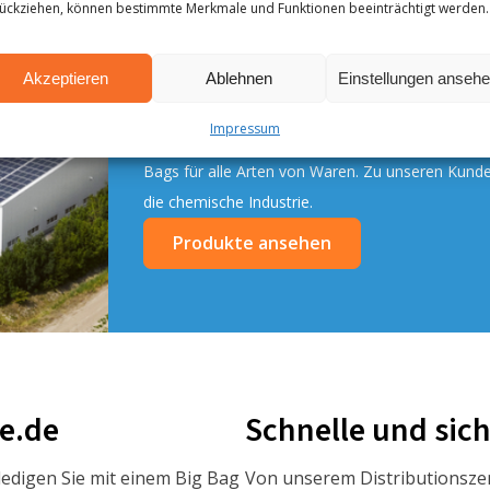
BIGBAGSTORE.DE
ückziehen, können bestimmte Merkmale und Funktionen beeinträchtigt werden.
Lagern und transportieren Sie Ihre Waren sicher 
Akzeptieren
Ablehnen
Einstellungen anseh
unserem umfangreichen Sortiment finden Sie Big 
Bedürfnisse sind unsere Priorität, deshalb biet
Impressum
es möglich, Ihre Big Bags mit Ihrem eigenen Ent
Bags für alle Arten von Waren. Zu unseren Kunde
die chemische Industrie.
Produkte ansehen
re.de
Schnelle und sich
edigen Sie mit einem Big Bag
Von unserem Distributionszen