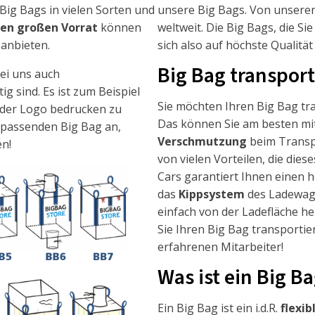
Big Bags in vielen Sorten und
unsere Big Bags. Von unserer
ren großen Vorrat
können
weltweit. Die Big Bags, die Sie
anbieten.
sich also auf höchste Qualitä
Big Bag transpor
bei uns auch
tig sind. Es ist zum Beispiel
Sie möchten Ihren Big Bag tr
oder Logo bedrucken zu
Das können Sie am besten m
n passenden Big Bag an,
Verschmutzung
beim Trans
en!
von vielen Vorteilen, die dies
Cars garantiert Ihnen einen 
das
Kippsystem
des Ladewage
einfach von der Ladefläche he
Sie Ihren Big Bag transporti
erfahrenen Mitarbeiter!
Was ist ein Big B
Ein Big Bag ist ein i.d.R.
flexib