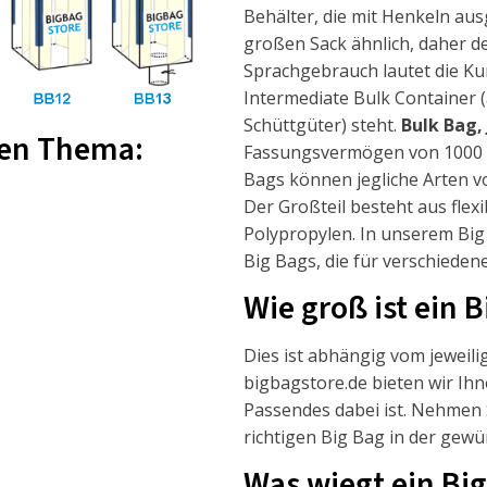
Behälter, die mit Henkeln au
großen Sack ähnlich, daher d
Sprachgebrauch lautet die Ku
Intermediate Bulk Container (
Schüttgüter) steht.
Bulk Bag,
ten Thema:
Fassungsvermögen von 1000 bis
Bags können jegliche Arten v
Der Großteil besteht aus fle
Polypropylen. In unserem Big 
Big Bags, die für verschieden
Wie groß ist ein 
Dies ist abhängig vom jeweili
bigbagstore.de bieten wir Ih
Passendes dabei ist. Nehmen 
richtigen Big Bag in der gewü
Was wiegt ein Bi