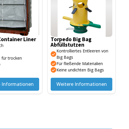
Container Liner
Torpedo Big Bag
Abfüllstutzen
ch
Kontrolliertes Entleeren von
Big Bags
 für trocken
Für fließende Materialien
e
Keine undichten Big Bags
e Informationen
Weitere Informationen