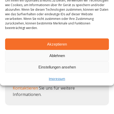
Um Ihnen ein optimales Erlebnis zu bieten, verwenden wir Technologien
wie Cookies, um Informationen über Ihr Gerät zu speichern und/oder
Bemerkung
abzurufen. Wenn Sie diesen Technologien zustimmen, können wir Daten
wie das Surfverhalten oder eindeutige IDs auf dieser Website
verarbeiten. Wenn Sie nicht zustimmen oder Ihre Zustimmung
zurückziehen, können bestimmte Merkmale und Funktionen
beeinträchtigt werden.
Akzeptieren
Angebot anfordern
Ablehnen
Sie sind sich nicht sicher, ob Sie den richtigen
Einstellungen ansehen
Big Bag finden? Wir helfen Ihnen gerne!
Unser Team berät Sie bei der Auswahl des
Impressum
richtigen Big Bags für Ihre Produkte.
Kontaktieren
Sie uns für weitere
Informationen.