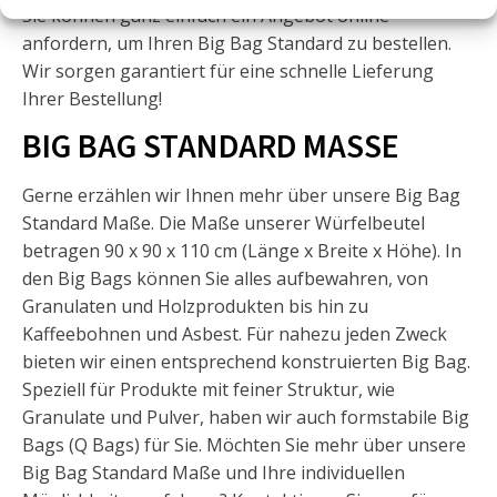
Sie können ganz einfach ein Angebot online
anfordern, um Ihren Big Bag Standard zu bestellen.
Wir sorgen garantiert für eine schnelle Lieferung
Ihrer Bestellung!
BIG BAG STANDARD MASSE
Gerne erzählen wir Ihnen mehr über unsere Big Bag
Standard Maße. Die Maße unserer Würfelbeutel
betragen 90 x 90 x 110 cm (Länge x Breite x Höhe). In
den Big Bags können Sie alles aufbewahren, von
Granulaten und Holzprodukten bis hin zu
Kaffeebohnen und Asbest. Für nahezu jeden Zweck
bieten wir einen entsprechend konstruierten Big Bag.
Speziell für Produkte mit feiner Struktur, wie
Granulate und Pulver, haben wir auch formstabile Big
Bags (Q Bags) für Sie. Möchten Sie mehr über unsere
Big Bag Standard Maße und Ihre individuellen