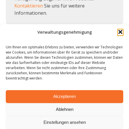
Kontaktieren
Sie uns für weitere
Informationen.
Verwaltungsgenehmigung
Um Ihnen ein optimales Erlebnis zu bieten, verwenden wir Technologien
wie Cookies, um Informationen über Ihr Gerät zu speichern und/oder
abzurufen. Wenn Sie diesen Technologien zustimmen, können wir Daten
wie das Surfverhalten oder eindeutige IDs auf dieser Website
verarbeiten. Wenn Sie nicht zustimmen oder Ihre Zustimmung
zurückziehen, können bestimmte Merkmale und Funktionen
beeinträchtigt werden.
Speziell für kleinere Aufträge können Sie bei
bigbagstore.de Ihren Mini Big Bag bestellen. Diese
Akzeptieren
eignet sich besonders zum Lagern und
Ablehnen
Transportieren von kleineren Mengen Ihrer
Materialien oder Produkte. Das Polypropylen, aus
Einstellungen ansehen
dem die Big Bags hergestellt werden, ist sehr stark