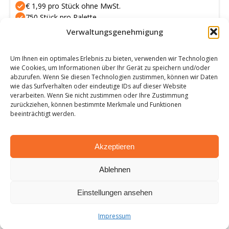
€ 1,99 pro Stück ohne MwSt.
750 Stück pro Palette
Mini Big Bag
Verwaltungsgenehmigung
Weitere Informationen
Um Ihnen ein optimales Erlebnis zu bieten, verwenden wir Technologien
wie Cookies, um Informationen über Ihr Gerät zu speichern und/oder
abzurufen. Wenn Sie diesen Technologien zustimmen, können wir Daten
wie das Surfverhalten oder eindeutige IDs auf dieser Website
verarbeiten. Wenn Sie nicht zustimmen oder Ihre Zustimmung
zurückziehen, können bestimmte Merkmale und Funktionen
beeinträchtigt werden.
Big Bag Palette
Nutzen Sie unsere Palettenangebote und bestellen
Akzeptieren
Sie Ihre Big Bags auf Palette. Für Big Bags zu einem
Ablehnen
wettbewerbsfähigen Preis sind Sie bei
bigbagstore.de genau richtig! Unsere Big Bags sind
Einstellungen ansehen
von höchster Qualität! Fordern Sie bei
bigbagstore.de ein Angebot für Big Bags auf Palette
Impressum
an.